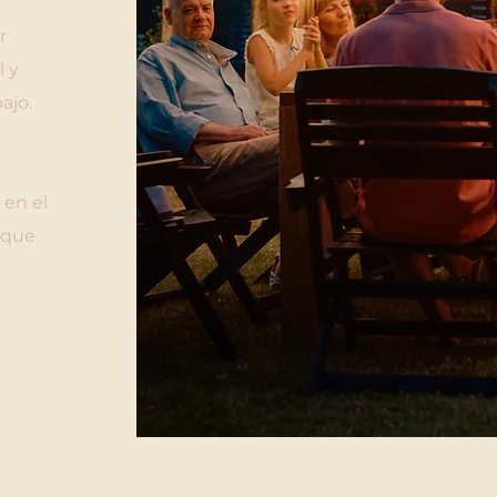
r
l y
ajo.
 en el
 que