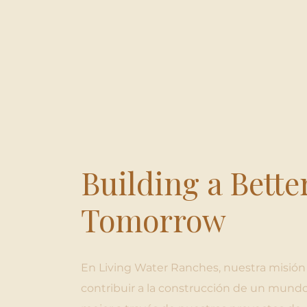
Building a Bette
Tomorrow
En Living Water Ranches, nuestra misión
contribuir a la construcción de un mund