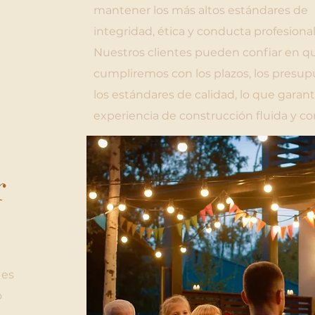
mantener los más altos estándares de
integridad, ética y conducta profesional
Nuestros clientes pueden confiar en q
cumpliremos con los plazos, los presup
los estándares de calidad, lo que garan
experiencia de construcción fluida y co
r
 es
o