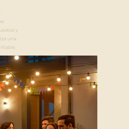
.
ue
uestos y
tiza una
nfiable.