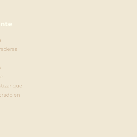
ente
a
raderas
a
de
ntizar que
ucrado en