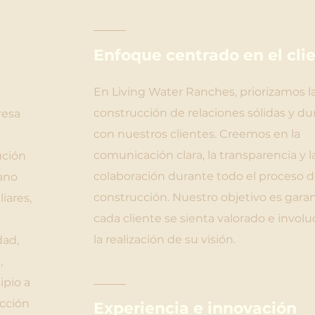
Enfoque centrado en el cli
En Living Water Ranches, priorizamos l
construcción de relaciones sólidas y du
resa
con nuestros clientes. Creemos en la
n
comunicación clara, la transparencia y l
ución
colaboración durante todo el proceso 
ano
construcción. Nuestro objetivo es gara
iares,
cada cliente se sienta valorado e invol
la realización de su visión.
dad,
,
ipio a
ucción
Experiencia e innovación