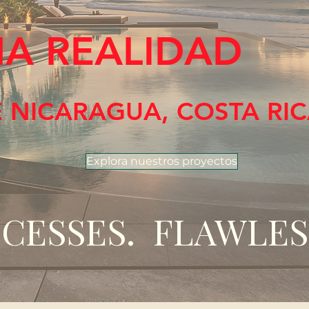
HA REALIDAD
E NICARAGUA, COSTA R
Explora nuestros proyectos
CESSES. FLAWLES