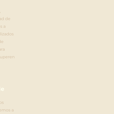
,
ad de
s a
lizados
de
ara
superen
le
os
temos a